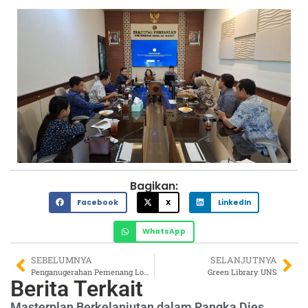
Bagikan:
Facebook
X
LinkedIn
WhatsApp
SEBELUMNYA
SELANJUTNYA
Penganugerahan Pemenang Lomba Green Campus Antar Fakultas 2024
Green Library UNS
Berita Terkait
Masterplan Berkelanjutan dalam Rangka Dies