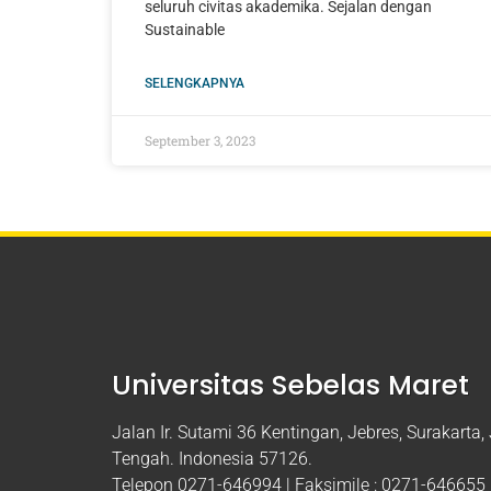
seluruh civitas akademika. Sejalan dengan
Sustainable
SELENGKAPNYA
September 3, 2023
Universitas Sebelas Maret
Jalan Ir. Sutami 36 Kentingan, Jebres, Surakarta
Tengah. Indonesia 57126.
Telepon 0271-646994 | Faksimile : 0271-646655