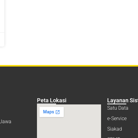
Peta Lokasi
Layanan Si
Satu Data
e-Service
, Jawa
Siakad